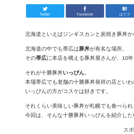
Twitter
Facebook
はてブ
北海道といえばジンギスカンと炭焼き豚丼かなと思
北海道の中でも帯広は
豚丼
が有名な場所。
その
帯広
に本店を構える豚丼屋さんが、10
それが十勝豚丼
いっぴん
。
本場帯広でも老舗の十勝豚丼発祥の店といわ
いっぴんの方がコスケは好きです。
それくらい美味しい豚丼が札幌でも食べられ
今回は、そんな十勝豚丼いっぴんを紹介したい
スポ