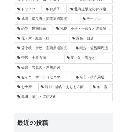
ドライブ
お菓子
北海道限定の食べ物
旭川・富良野・美瑛周辺観光
ラーメン
函館・道南観光
札幌・小樽・千歳など道央圏
花・木・紅葉・桜
景色・自然
苫小牧・伊達・室蘭周辺観光
網走・佐呂間周辺
帯広・十勝方面
湖・池・海など
砂川・岩見沢・滝川周辺
セイコーマート（セコマ）
余市・積丹周辺
お土産
鵡川・静内・えりも方面
冬・雪
厚田・増毛・留萌方面
最近の投稿