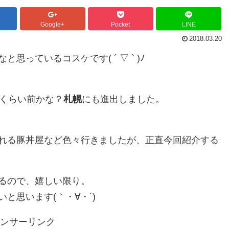
Google+
Pocket
LINE
2018.03.20
っているコスケです( ´ ▽ ` )ﾉ
年くらい前かな？
札幌
にも進出しました。
れる豚丼屋など色々行きましたが、正直今回紹介する
るので、嬉しい限り。
と思います(｀・∀・´)
ンサーリンク