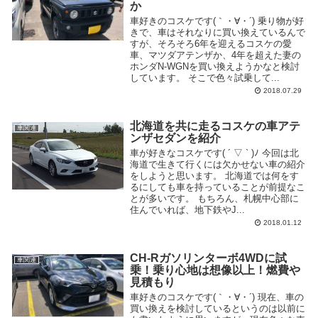
か
車好きのコスケです(｀・∀・´) 乗り物が好
きで、車はそれなりに買い換えているんで
すが、そろそろ6年を迎えるコスケの愛
車、マツダアテンザか、4年を超えた妻の
ホンダN-WGNを買い換えようかなと検討
しています。 そこで色々試乗して...
2018.07.29
北海道を共に走るコスケの車アテ
車関連
ンザセダンを紹介
車が好きなコスケです( ´ ▽ ` )ﾉ 今回は北
海道で生きて行くには欠かせない車の紹介
をしようと思います。 北海道では何をす
るにしても車を持っていることが前提なこ
とが多いです。 もちろん、札幌中心部に
住んでいれば、地下鉄やJ...
2018.01.12
CH-Rガソリンターボ4WDに試
車関連
乗！乗り心地は想像以上！燃費や
見積もり
車好きのコスケです(｀・∀・´) 現在、車の
買い換えを検討しているというのは以前に