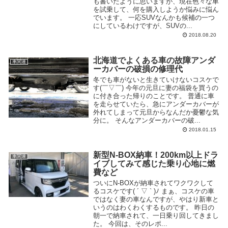
も書いたように思いますが、現在色々な車
を試乗して、何を購入しようか悩みに悩ん
でいます。 一応SUVなんかも候補の一つ
にしているわけですが、SUVの...
2018.08.20
北海道でよくある車の故障アンダ
車関連
ーカバーの破損の修理代
冬でも車がないと生きていけないコスケで
す(￣▽￣) 今年の元旦に妻の福袋を買うの
に付き合った帰りのことです。 普通に車
を走らせていたら、急にアンダーカバーが
外れてしまって元旦からなんだか憂鬱な気
分に。 そんなアンダーカバーの破...
2018.01.15
新型N-BOX納車！200km以上ドラ
車関連
イブしてみて感じた乗り心地に燃
費など
ついにN-BOXが納車されてワクワクして
るコスケです( ´ ▽ ` )ﾉ まぁ、コスケの車
ではなく妻の車なんですが、やはり新車と
いうのはわくわくするものです。 昨日の
朝一で納車されて、一日乗り回してきまし
た。 今回は、そのレポ...