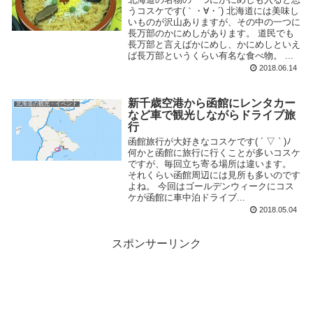
うコスケです(｀・∀・´) 北海道には美味し
いものが沢山ありますが、その中の一つに
長万部のかにめしがあります。 道民でも
長万部と言えばかにめし、かにめしといえ
ば長万部というくらい有名な食べ物。 ...
2018.06.14
新千歳空港から函館にレンタカー
北海道の観光・イベント
など車で観光しながらドライブ旅
行
函館旅行が大好きなコスケです( ´ ▽ ` )ﾉ
何かと函館に旅行に行くことが多いコスケ
ですが、毎回立ち寄る場所は違います。
それくらい函館周辺には見所も多いのです
よね。 今回はゴールデンウィークにコス
ケが函館に車中泊ドライブ...
2018.05.04
スポンサーリンク