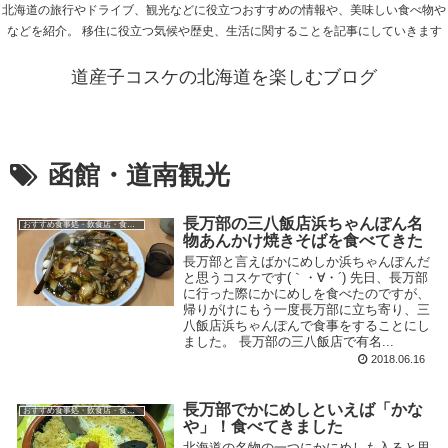
北海道の旅行やドライブ、観光などに役立つおすすめの情報や、美味しい食べ物や
などを紹介。 移住に役立つ気候や歴史、生活に関することを記事にしていきます
道産子コスケの北海道を楽しむブログ
函館・道南観光
長万部の三八飯店浜ちゃんぽん名
おすすめ食事処・飲食店・食べ物
物あんかけ焼きそばを食べてきた
長万部と言えばかにめしか浜ちゃんぽんだ
と思うコスケです(｀・∀・´) 先日、長万部
に行った際にかにめしを食べたのですが、
帰りがけにもう一度長万部に立ち寄り、三
八飯店浜ちゃんぽんで食事をすることにし
ました。 長万部の三八飯店で有名...
2018.06.16
長万部でかにめしといえば「かな
おすすめ食事処・飲食店・食べ物
や」！食べてきました
北海道の名物の一つにかにめしも入ると思