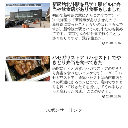
新函館北斗駅を見学！駅ビルに弁
おすすめ食事処・飲食店・食べ物
当や飲食店があり食事もしました
初めて新幹線の駅にきたコスケです( ´ ▽ `
)ﾉ 北海道って新幹線がありませんので、
新幹線に乗ったことがないのはもちろんで
すが、新幹線の駅というのに来たのも初め
てです。 東京なんかに仕事で行くことも
多々ありますが、飛行機ばか...
2018.05.02
ハセガワストア（ハセスト）でや
おすすめ食事処・飲食店・食べ物
きとり弁当を食べてきた
函館に行くと必ずハセガワストアのやきと
り弁当を食べたいコスケです(｀・∀・´) ハ
セガワストア、通称ハセストは函館市内と
その周辺にあるコンビニで、店内でやきと
りを焼いて焼きたてを提供してくれるちょ
っと変わったお店。 ここのやきと...
2018.05.02
スポンサーリンク