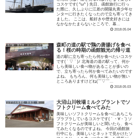
コスケです( ^ω^ ) 先日、函館旅行に行っ
た際に、久しぶりに江差の開陽丸青少年セ
ンターに行きたくなったので立ち寄ってき
ました。 ここは、船好きや歴史好きには
なかなかたまらないところで、幕...
2018.05.04
森町の道の駅で鶏の唐揚げを食べ
道の駅・直売所・スーパーなど
る！桜の時期の函館観光の帰り道
道の駅に立ち寄ったら何か食べたいコスケ
です( ´ ▽ ` )ﾉ 北海道の道の駅って、何か
しら美味しい食べ物があることが多いの
で、立ち寄ったら何か食べてみたいのです
よね。 もちろん、何も美味しい物が無い
ところありますけどね(￣▽￣...
2018.05.03
大沼山川牧場ミルクプラントでソ
おすすめ食事処・飲食店・食べ物
フトクリーム食べてみた
美味しいソフトクリームを食べにあちこち
ブラブラしているコスケです(｀・∀・´) ソ
フトクリームが美味しいと聞いたら、食べ
てみたくなるのですよね。 今回の函館旅
行中にも、美味しいとネットで見かけたソ