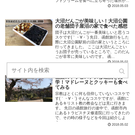
フトクリームを食べに立ち寄った場所が...
2018.05.03
大沼だんごが美味しい！大沼公園
おすすめ食事処・飲食店・食べ物
の老舗団子屋沼の家で食べた感想
団子は大沼だんごが一番美味しいと思うコ
スケです(｀・∀・´) 先日、函館旅行をした
際に大沼公園駅前の沼の家というところに
行ってきました。 ここは大沼だんごとい
うお団子が売っているところで、このだん
ごが非常に美味しいのです。 函...
2018.05.02
函館のトラピスチヌ修道院を見
北海道の観光・イベント
学！マドレーヌとクッキーも食べ
てみる
宗教はとくに何も信仰していないコスケで
す(｀・∀・´) そんなコスケですが、函館に
あるキリスト教の教会などは見に行きま
す。 先日の函館旅行の途中で、函館市内
にあるトラピスチヌ修道院に行ってきたの
で、その時の様子などを今回は紹介しよ
う...
2018.05.02