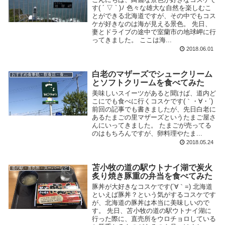
す( ´ ▽ ` )ﾉ 色々な雄大な自然を楽しむこ
とができる北海道ですが、その中でもコス
ケが好きなのは海が見える景色。 先日、
妻とドライブの途中で室蘭市の地球岬に行
ってきました。 ここは海...
2018.06.01
白老のマザーズでシュークリーム
おすすめ食事処・飲食店・食べ物
とソフトクリームを食べてみた
美味しいスイーツがあると聞けば、道内ど
こにでも食べに行くコスケです(｀・∀・´)
前回の記事でも書きましたが、先日白老に
あるたまごの里マザーズというたまご屋さ
んにいってきました。 たまごが売ってる
のはもちろんですが、卵料理やたま...
2018.05.24
苫小牧の道の駅ウトナイ湖で炭火
道の駅・直売所・スーパーなど
炙り焼き豚重の弁当を食べてみた
豚丼が大好きなコスケです(´∀｀=) 北海道
といえば豚丼？という気がするコスケです
が、北海道の豚丼は本当に美味しいので
す。 先日、苫小牧の道の駅ウトナイ湖に
行った際に、直売所をウロチョロしている