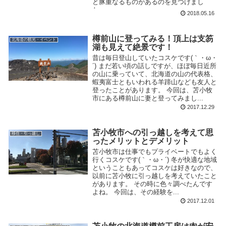
と豚重なるものがあるのを見つけまし
た。...
2018.05.16
樽前山に登ってみる！頂上は支笏
北海道の観光・イベント
湖も見えて絶景です！
昔は毎日登山していたコスケです(｀・ω・
´) まだ若い頃の話しですが、ほぼ毎日近所
の山に乗っていて、北海道の山の代表格、
蝦夷富士ともいわれる羊蹄山なども友人と
登ったことがあります。 今回は、苫小牧
市にある樽前山に妻と登ってみまし...
2017.12.29
苫小牧市への引っ越しを考えて思
移住・引っ越し
ったメリットとデメリット
苫小牧市は仕事でもプライベートでもよく
行くコスケです(｀・ω・´) 冬が快適な地域
ということもあってコスケは好きなので、
以前に苫小牧に引っ越しを考えていたこと
があります。 その時に色々調べたんです
よね。 今回は、その経験を...
2017.12.01