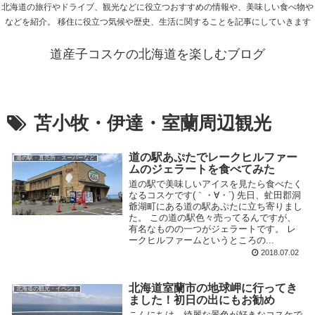
北海道の旅行やドライブ、観光などに役立つおすすめの情報や、美味しい食べ物や
などを紹介。 移住に役立つ気候や歴史、生活に関することを記事にしていきます
道産子コスケの北海道を楽しむブログ
苫小牧・伊達・室蘭周辺観光
道の駅あぷたでレークヒルファー
道の駅・直売所・スーパーなど
ムのジェラートを食べてみた
道の駅で美味しいアイスを見たら食べたく
なるコスケです(｀・∀・´) 先日、虻田郡洞
爺湖町にある道の駅あぷたに立ち寄りまし
た。 この道の駅色々売ってるんですが、
有名なものの一つがジェラートです。 レ
ークヒルファームというところの...
2018.07.02
北海道室蘭市の地球岬に行ってき
北海道の観光・イベント
ました！初日の出にもお勧め
こんにちは、綺麗な景色が好きなコスケで