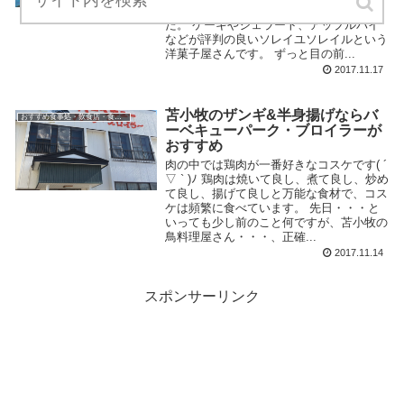
みたかったお菓子屋さんに行ってきまし
た。 ケーキやジェラート、アップルパイ
などが評判の良いソレイユソレイルという
洋菓子屋さんです。 ずっと目の前...
2017.11.17
苫小牧のザンギ&半身揚げならバ
おすすめ食事処・飲食店・食べ物
ーベキューパーク・ブロイラーが
おすすめ
肉の中では鶏肉が一番好きなコスケです( ´
▽ ` )ﾉ 鶏肉は焼いて良し、煮て良し、炒め
て良し、揚げて良しと万能な食材で、コス
ケは頻繁に食べています。 先日・・・と
いっても少し前のこと何ですが、苫小牧の
鳥料理屋さん・・・、正確...
2017.11.14
スポンサーリンク