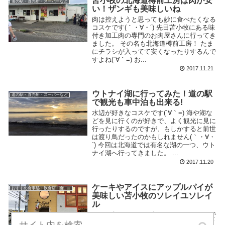
苫小牧の北海道樽前工房は肉が安
道の駅・直売所・スーパーなど
い！ザンギも美味しいね
肉は控えようと思っても妙に食べたくなる
コスケです(｀・∀・´) 先日苫小牧にある味
付き加工肉の専門のお肉屋さんに行ってき
ました。 その名も北海道樽前工房！ たま
にチラシが入ってて安くなったりするんで
すよね(´∀｀=) お...
2017.11.21
ウトナイ湖に行ってみた！道の駅
道の駅・直売所・スーパーなど
で観光も車中泊も出来る!
水辺が好きなコスケです(´∀｀=) 海や湖な
どを見に行くのが好きで、よく観光に見に
行ったりするのですが、もしかすると前世
は渡り鳥だったのかもしれません(｀・∀・
´) 今回は北海道では有名な湖の一つ、ウト
ナイ湖へ行ってきました。 ...
2017.11.20
ケーキやアイスにアップルパイが
おすすめ食事処・飲食店・食べ物
美味しい苫小牧のソレイユソレイ
ル
たまに急にアイスが食べたくなるコスケで
す(｀・∀・´) 先日、苫小牧で前から行って