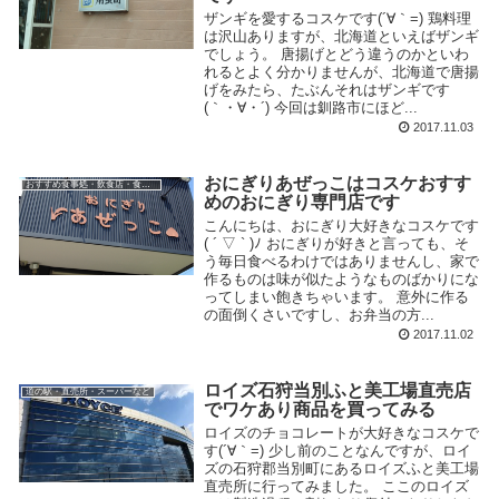
ザンギを愛するコスケです(´∀｀=) 鶏料理
は沢山ありますが、北海道といえばザンギ
でしょう。 唐揚げとどう違うのかといわ
れるとよく分かりませんが、北海道で唐揚
げをみたら、たぶんそれはザンギです
(｀・∀・´) 今回は釧路市にほど...
2017.11.03
おにぎりあぜっこはコスケおすす
おすすめ食事処・飲食店・食べ物
めのおにぎり専門店です
こんにちは、おにぎり大好きなコスケです
( ´ ▽ ` )ﾉ おにぎりが好きと言っても、そ
う毎日食べるわけではありませんし、家で
作るものは味が似たようなものばかりにな
ってしまい飽きちゃいます。 意外に作る
の面倒くさいですし、お弁当の方...
2017.11.02
ロイズ石狩当別ふと美工場直売店
道の駅・直売所・スーパーなど
でワケあり商品を買ってみる
ロイズのチョコレートが大好きなコスケで
す(´∀｀=) 少し前のことなんですが、ロイ
ズの石狩郡当別町にあるロイズふと美工場
直売所に行ってみました。 ここのロイズ