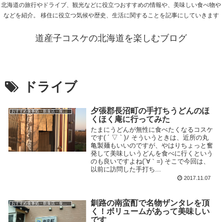
北海道の旅行やドライブ、観光などに役立つおすすめの情報や、美味しい食べ物や
などを紹介。 移住に役立つ気候や歴史、生活に関することを記事にしていきます
道産子コスケの北海道を楽しむブログ
ドライブ
夕張郡長沼町の手打ちうどんのほ
おすすめ食事処・飲食店・食べ物
くほく庵に行ってみた
たまにうどんが無性に食べたくなるコスケ
です( ´ ▽ ` )ﾉ そういうときは、近所の丸
亀製麺もいいのですが、やはりちょっと奮
発して美味しいうどんを食べに行くという
のも良いですよね(´∀｀=) そこで今回は、
以前に訪問した手打ち...
2017.11.07
釧路の南蛮酊で名物ザンタレを頂
おすすめ食事処・飲食店・食べ物
く！ボリュームがあって美味しい
です