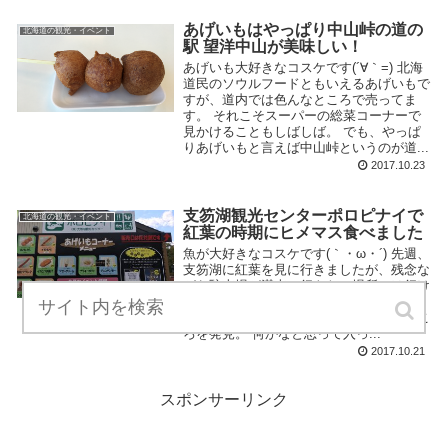
あげいもはやっぱり中山峠の道の
北海道の観光・イベント
駅 望洋中山が美味しい！
あげいも大好きなコスケです(´∀｀=) 北海
道民のソウルフードともいえるあげいもで
すが、道内では色んなところで売ってま
す。 それこそスーパーの総菜コーナーで
見かけることもしばしば。 でも、やっぱ
りあげいもと言えば中山峠というのが道...
2017.10.23
支笏湖観光センターポロピナイで
北海道の観光・イベント
紅葉の時期にヒメマス食べました
魚が大好きなコスケです(｀・ω・´) 先週、
支笏湖に紅葉を見に行きましたが、残念な
がら駐車場が満車で行きたい場所には行け
ず・・・ しかし、ウロウロさまよってい
たところ、人や車が沢山集まっているとこ
ろを発見。 何かなと思って入っ...
2017.10.21
スポンサーリンク