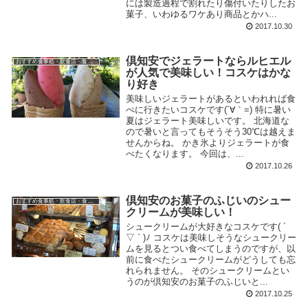
には製造過程で割れたり傷付いたりしたお
菓子、いわゆるワケあり商品とかハ...
2017.10.30
倶知安でジェラートならルヒエル
おすすめ食事処・飲食店・食べ物
が人気で美味しい！コスケはかな
り好き
美味しいジェラートがあるといわれれば食
べに行きたいコスケです(´∀｀=) 特に暑い
夏はジェラート美味しいです。 北海道な
ので暑いと言ってもそうそう30℃は越えま
せんからね。 かき氷よりジェラートが食
べたくなります。 今回は、...
2017.10.26
倶知安のお菓子のふじいのシュー
おすすめ食事処・飲食店・食べ物
クリームが美味しい！
シュークリームが大好きなコスケです( ´
▽ ` )ﾉ コスケは美味しそうなシュークリー
ムを見るとつい食べてしまうのですが、以
前に食べたシュークリームがどうしても忘
れられません。 そのシュークリームとい
うのが倶知安のお菓子のふじいと...
2017.10.25