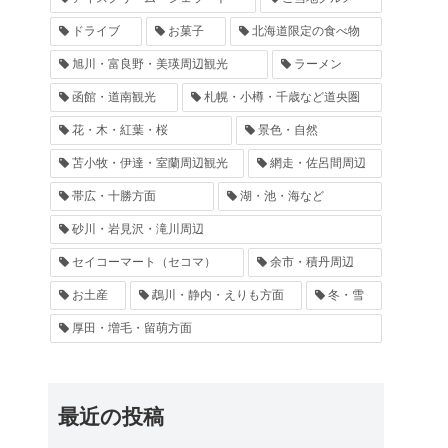
ドライブ
お菓子
北海道限定の食べ物
旭川・富良野・美瑛周辺観光
ラーメン
函館・道南観光
札幌・小樽・千歳など道央圏
花・木・紅葉・桜
景色・自然
苫小牧・伊達・室蘭周辺観光
網走・佐呂間周辺
帯広・十勝方面
湖・池・海など
砂川・岩見沢・滝川周辺
セイコーマート（セコマ）
余市・積丹周辺
お土産
鵡川・静内・えりも方面
冬・雪
厚田・増毛・留萌方面
最近の投稿