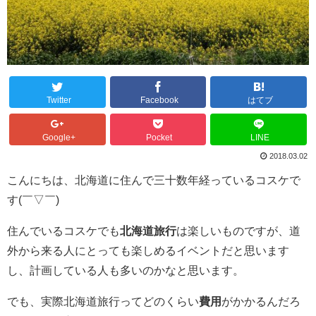
Twitter
Facebook
はてブ
Google+
Pocket
LINE
2018.03.02
こんにちは、北海道に住んで三十数年経っているコスケで
す(￣▽￣)
住んでいるコスケでも
北海道旅行
は楽しいものですが、道
外から来る人にとっても楽しめるイベントだと思います
し、計画している人も多いのかなと思います。
でも、実際北海道旅行ってどのくらい
費用
がかかるんだろ