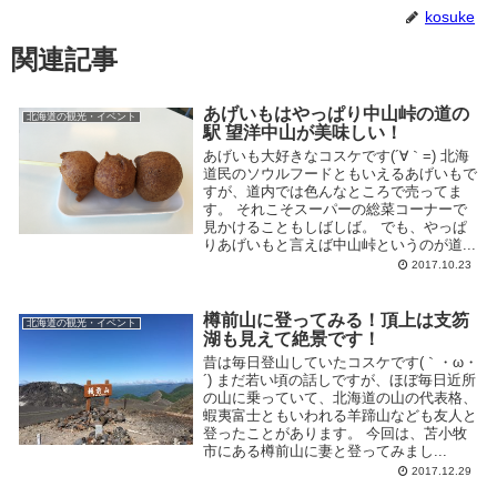
kosuke
関連記事
あげいもはやっぱり中山峠の道の
北海道の観光・イベント
駅 望洋中山が美味しい！
あげいも大好きなコスケです(´∀｀=) 北海
道民のソウルフードともいえるあげいもで
すが、道内では色んなところで売ってま
す。 それこそスーパーの総菜コーナーで
見かけることもしばしば。 でも、やっぱ
りあげいもと言えば中山峠というのが道...
2017.10.23
樽前山に登ってみる！頂上は支笏
北海道の観光・イベント
湖も見えて絶景です！
昔は毎日登山していたコスケです(｀・ω・
´) まだ若い頃の話しですが、ほぼ毎日近所
の山に乗っていて、北海道の山の代表格、
蝦夷富士ともいわれる羊蹄山なども友人と
登ったことがあります。 今回は、苫小牧
市にある樽前山に妻と登ってみまし...
2017.12.29