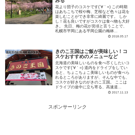
みる
花より団子のコスケです(´∀｀=) この時期
はあちこちで桜や梅、芝桜など色々は花を
楽しむことができ非常に綺麗です。 しか
し！花も良いですがコスケは食べ物も大好
き。 先日、梅の花が見頃と言うことで、
札幌市平岡にある平岡公園の梅林...
2018.05.17
きのこ王国はご飯が美味しい！コ
北海道の観光・イベント
スケおすすめのメニューなど
北海道の美味しいものを食べ尽くしたいコ
スケです(´∀｀=) 道内をドライブをしてい
ると、ちょこちょこ美味しいものが食べら
れるところがありますが、そんな中でも、
コスケが好きなのがきのこ王国。 ここは
ドライブの途中に立ち寄る、高速道...
2017.11.13
スポンサーリンク