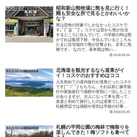
昭和新山熊牧場に熊を見に行く！
北海道の観光・イベント
羆も安全な所で見るとかわいいか
な？
熊は恐怖の対象でしかなかったコスケで
す｡ﾟ(ﾟ´Д｀ﾟ)ﾟ｡ コスケは昔から熊が出没
するところに住んでいて、小学校の時は熊
がでれば集団下校、今住んでいるところも
たまに住宅地内で熊が目撃され、非常に危
険です。 なので、基本熊は怖い...
2018.06.26
北海道を観光するなら道東がイ
北海道の観光・イベント
イ！コスケのおすすめはココ
人生初めての道内旅行が道東だったコスケ
です(￣▽￣) もちろん、それ以前に修学旅
行や家族旅行で函館や登別に一泊したこと
がありますが、大人になって車を買って、
友達と初めて旅行したのは道東でした。
札幌周辺では函館や登別は学校の行事...
2018.02.20
札幌の平岡公園の梅林で梅祭りを
北海道の観光・イベント
楽しんできた！梅ソフトも食べて