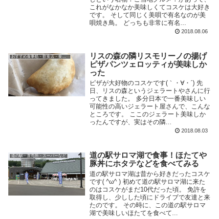
これがなかなか美味しくてコスケは大好き
です。 そして同じく美唄で有名なのが美
唄焼き鳥。 どっちも非常に有名...
2018.08.06
リスの森の隣リスモリーノの揚げ
おすすめ食事処・飲食店・食べ物
ピザパンツェロッティが美味しか
った
ピザが大好物のコスケです(｀・∀・´) 先
日、リスの森というジェラートやさんに行
ってきました。 多分日本で一番美味しい
可能性の高いジェラート屋さんで、こんな
ところです。 ここのジェラート美味しか
ったんですが、実はその隣...
2018.08.03
道の駅サロマ湖で食事！ほたてや
道の駅・直売所・スーパーなど
豚丼にホタテなどを食べてみる
道の駅サロマ湖は昔から好きだったコスケ
です( ^ω^ ) 初めて道の駅サロマ湖に来た
のはコスケがまだ10代だった頃。 免許を
取得し、少しした頃にドライブで友達と来
たのです。 その時に、この道の駅サロマ
湖で美味しいほたてを食べて...