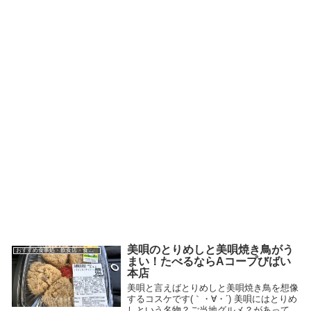
美唄のとりめしと美唄焼き鳥がう
おすすめ食事処・飲食店・食べ物
まい！たべるならAコープびばい
本店
美唄と言えばとりめしと美唄焼き鳥を想像
するコスケです(｀・∀・´) 美唄にはとりめ
しという名物？ご当地グルメ？があって、