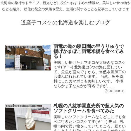
北海道の旅行やドライブ、観光などに役立つおすすめの情報や、美味しい食べ物や
などを紹介。 移住に役立つ気候や歴史、生活に関することを記事にしていきます
道産子コスケの北海道を楽しむブログ
雨竜の道の駅田園の里うりゅうで
おすすめ食事処・飲食店・食べ物
揚げかまぼこ雨竜米揚を食べてみ
る！
美味しい揚げたカマボコが大好きなコスケ
です(´∀｀=) 北海道は3つの海に面してい
て、魚魚が盛んですから、当然水産加工の
も盛んに行われています。 当然、魚を原
料にしたカマボコも美味しいです。 小樽
ならかま栄なんかが有名ですが、...
2018.08.08
札幌の八紘学園直売所で超人気の
おすすめ食事処・飲食店・食べ物
ソフトクリームを食べてみた
美味しいソフトクリームならどこにでも食
べに行きたいコスケです(´∀｀=) 先日、札
幌市内で買い物をしていたところ、夏とい
うこともあり急にソフトクリームが食べた