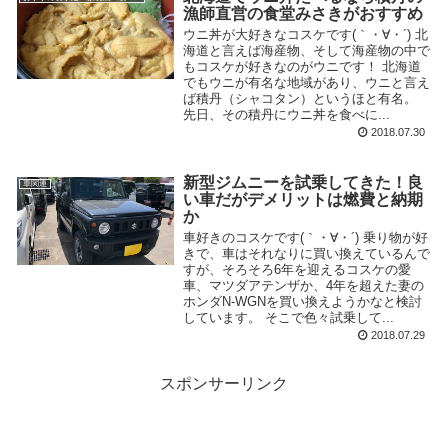
漁師直営の食堂みさきがおすすめ
ウニ丼が大好きなコスケです(｀・∀・´) 北
海道と言えば海産物、そして海産物の中で
もコスケが好きなのがウニです！ 北海道
でもウニが有名な地域があり、ウニと言え
ば積丹（シャコタン）というほと有名。
先日、その積丹にウニ丼を食べに...
2018.07.30
新型ジムニーを試乗してきた！良
車関連
い車だがデメリットは燃費と納期
か
車好きのコスケです(｀・∀・´) 乗り物が好
きで、車はそれなりに買い換えているんで
すが、そろそろ6年を迎えるコスケの愛
車、マツダアテンザか、4年を超えた妻の
ホンダN-WGNを買い換えようかなと検討
しています。 そこで色々試乗して...
2018.07.29
スポンサーリンク