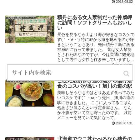
2018.08.02
積丹にある女人禁制だった神威岬
北海道の観光・イベント
に訪問！ソフトクリームもおいし
い
景色を見るなら山より海が好きなコスケで
す(｀・∀・´) 特に岬から海を眺めるのが好
きということもあり、先日積丹半島にある
神威岬に行って来ました。 昔は女人禁制
とされた岬なのですが、今は普通に観光地
として男性も女性も往き来していますし...
2018.08.01
ごはん処あさひ屋の塩から揚げ定
おすすめ食事処・飲食店・食べ物
食のコスパが高い！旭川の道の駅
美味しそうなものはとりあえず食べてみた
いコスケです(｀・ω・´) 先日、旭川の道の
駅に行きました。 ここに入ってるごはん
処あさひ屋さんという定食屋さん。 なん
か小腹が空いて立ち寄ったのです。 以前
メニューを見ていて気になって...
2018.07.31
北海道でウニ丼たべるなら積丹の
おすすめ食事処・飲食店・食べ物