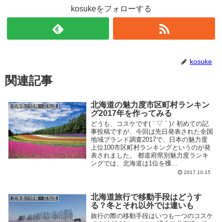
kosukeをフォローする
kosuke
関連記事
北海道の魅力度市区町村ランキン
北海道の情報・豆知識
グ2017年を作ってみる
どうも、コスケです( ´ ▽ ` )ﾉ 初めての記
事投稿ですが、今回は先日発表された全国
地域ブランド調査2017で、日本の魅力度
上位100市区町村ランキングというのが発
表されました。 都道府県別魅力度ランキ
ングでは、北海道は1位を獲...
2017.10.15
北海道旅行で移動手段はどうす
北海道の情報・豆知識
る？冬とそれ以外では違いも
旅行の際の移動手段はいつも一つのコスケ