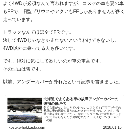
よく4WDが必須なんて言われますが、コスケの車も妻の車
もFFで、旧型プリウスやアクアもFFしかありませんが多く
走っています。
トラックなんてほぼ全てFRです。
決して4WDじゃなきゃ走れないというわけでもないし、
4WD以外に乗ってる人も多いです。
でも、絶対に気にして欲しいのが車の車高です。
その理由は雪です。
以前、アンダーカバーが外れたという記事を書きました。
北海道でよくある車の故障アンダーカバーの
破損の修理代
冬でも車がないと生きていけないコスケです(￣▽￣) 今年の
元旦に妻の福袋を買うのに付き合った帰りのことです。 普
通に車を走らせていたら、急にアンダーカバーが外れてしま
って元旦からなんだか憂鬱な気分に。 そんなアンダーカバ
ーの破...
kosuke-hokkaido.com
2018.01.15