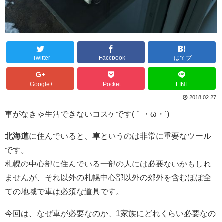
Twitter
Facebook
はてブ
Google+
Pocket
LINE
2018.02.27
車がなきゃ生活できないコスケです(｀・ω・´)
北海道
に住んでいると、
車
というのは非常に重要なツール
です。
札幌の中心部に住んでいる一部の人には必要ないかもしれ
ませんが、それ以外の札幌中心部以外の郊外を含むほぼ全
ての地域で車は必須な道具です。
今回は、なぜ車が必要なのか、1家族にどれくらい必要なの