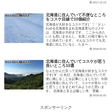
2017.12.13
北海道に住んでいて不便なところ
北海道の情報・豆知識
をコスケ目線で10個紹介
北海道が大好きなコスケです( ´ ▽ ` )ﾉ い
わゆる北海道生まれ北海道育ちのコスケ
は、北海道が大好きです。 ここから出た
いとも思いませんし、生涯この地で暮らそ
うと決めています。 そんなコスケでも北
海道に住んでいると、たま〜...
2018.02.01
北海道に住んでいてコスケが思う
北海道の情報・豆知識
良いところ10選
なんだかんだ言って北海道が好きなコスケ
です(´∀｀=) 先日、北海道に住んでいて不
便に感じることを記事にしましたが、今回
は北海道に住んでいて、コスケが良かった
と思うことをまとめてみようかと思いま
す。 北海道と言えば厳しい冬、雪被...
2018.02.02
スポンサーリンク