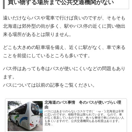
買い物する場所まで公共交通機関がない
遠いだけならバスや電車で行けば良いのですが、そもそも
北海道は郊外型の街が多く、駅やバス停の近くに買い物出
来る場所があるとは限りません。
どこも大きめの駐車場を備え、近くに駅がなく、車で来る
ことを前提にしているところも多いです。
バス停はあっても冬はバスが使いにくいなどの問題もあり
ます。
バスについては以前の記事をご覧ください。
北海道のバス事情 冬のバスが使いづらい理
由
バスにはあまりのらないコスケです(｀・ω・´) 北海道は非常
に広いのですが、移動手段は限られています。 なので、車
が広く普及しているのですが、色々な事情で車にのれない人
も多くいますので、公共交通機関もある程度はあります。
北海...