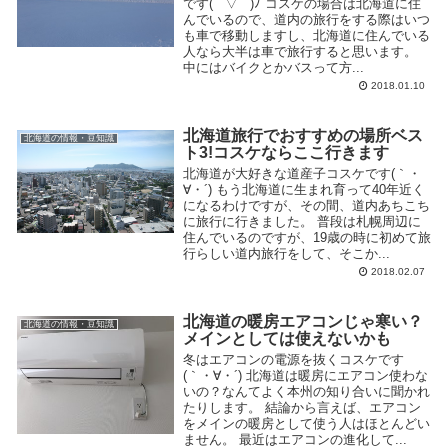
です( ´ ▽ ` )ﾉ コスケの場合は北海道に住
んでいるので、道内の旅行をする際はいつ
も車で移動しますし、北海道に住んでいる
人なら大半は車で旅行すると思います。
中にはバイクとかバスって方...
2018.01.10
北海道旅行でおすすめの場所ベス
北海道の情報・豆知識
ト3!コスケならここ行きます
北海道が大好きな道産子コスケです(｀・
∀・´) もう北海道に生まれ育って40年近く
になるわけですが、その間、道内あちこち
に旅行に行きました。 普段は札幌周辺に
住んでいるのですが、19歳の時に初めて旅
行らしい道内旅行をして、そこか...
2018.02.07
北海道の暖房エアコンじゃ寒い？
北海道の情報・豆知識
メインとしては使えないかも
冬はエアコンの電源を抜くコスケです
(｀・∀・´) 北海道は暖房にエアコン使わな
いの？なんてよく本州の知り合いに聞かれ
たりします。 結論から言えば、エアコン
をメインの暖房として使う人はほとんどい
ません。 最近はエアコンの進化して...